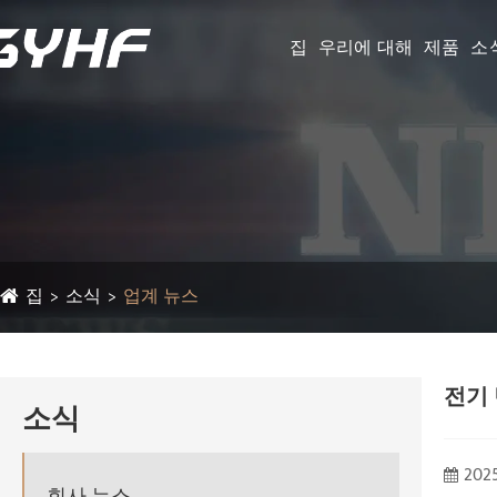
집
우리에 대해
제품
소
집
소식
업계 뉴스
전기
소식
2025
회사 뉴스