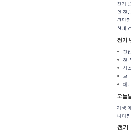
전기 
인 전
간단히
현대 
전기 
전압
전력
시스
모니
에너
오늘날
재생 
니터링
전기